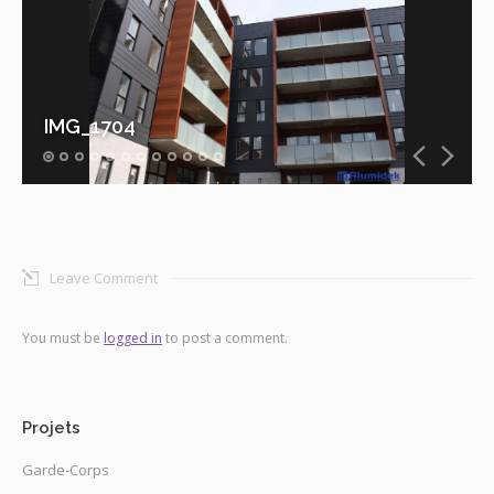
IMG_1704
Leave Comment
You must be
logged in
to post a comment.
Projets
Garde-Corps