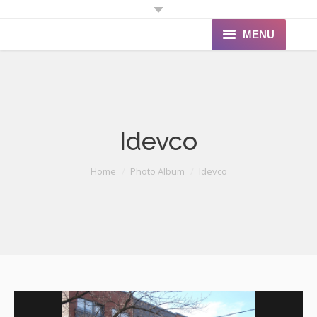
MENU
Accueil
À propos
Idevco
Produits
Portfolio
You are here:
Home
Photo Album
Idevco
Soumission
Contact